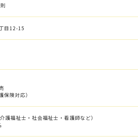
克則
目12-15
売
護保険対応）
（介護福祉士・社会福祉士・看護師など）
名